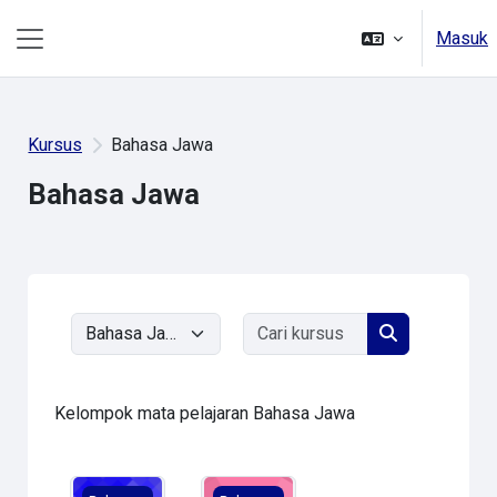
Lewati ke konten utama
Masuk
Panel samping
Kursus
Bahasa Jawa
Bahasa Jawa
Cari kursus
Kategori kursus
Cari kursus
Kelompok mata pelajaran Bahasa Jawa