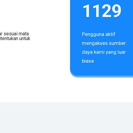
1129
ar sesuai mata
Pengguna aktif
itentukan untuk
mengakses sumber
daya kami yang luar
biasa