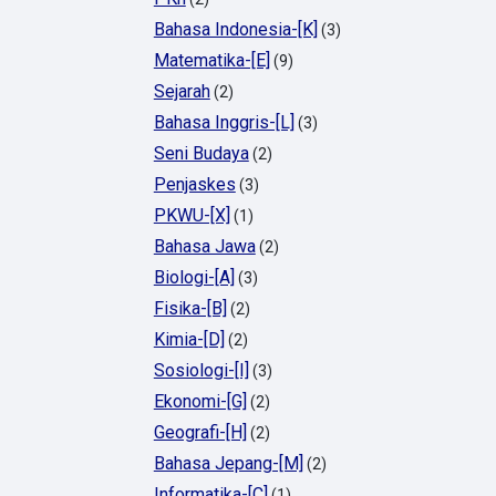
Bahasa Indonesia-[K]
(3)
Matematika-[E]
(9)
Sejarah
(2)
Bahasa Inggris-[L]
(3)
Seni Budaya
(2)
Penjaskes
(3)
PKWU-[X]
(1)
Bahasa Jawa
(2)
Biologi-[A]
(3)
Fisika-[B]
(2)
Kimia-[D]
(2)
Sosiologi-[I]
(3)
Ekonomi-[G]
(2)
Geografi-[H]
(2)
Bahasa Jepang-[M]
(2)
Informatika-[C]
(1)